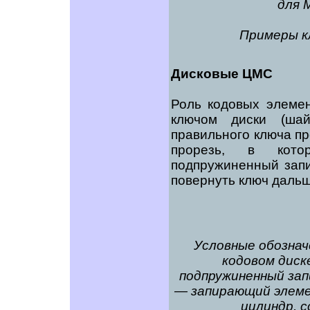
для 
Примеры к
Дисковые ЦМС
Роль кодовых элеме
ключом диски (ша
правильного ключа пр
прорезь, в кото
подпружиненный зап
повернуть ключ дальш
Условные обозначе
кодовом диск
подпружиненный зап
— запирающий элеме
цилиндр, с