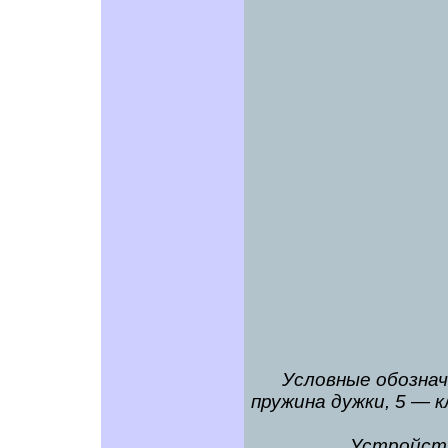
Условные обозначе
пружина дужки, 5 — 
Устройств