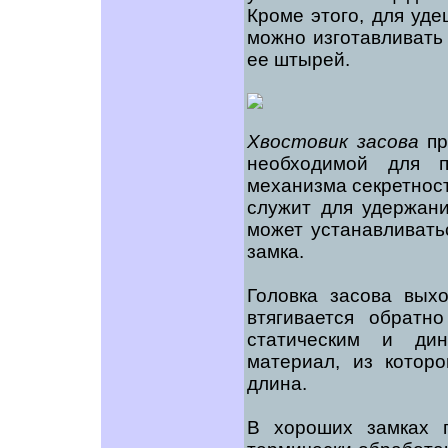
Кроме этого, для уд
можно изготавливать 
ее штырей.
Хвостовик засова
пр
необходимой для п
механизма секретност
служит для удержан
может устанавливатьс
замка.
Головка засова вых
втягивается обратн
статическим и дин
материал, из котор
длина.
В хороших замках г