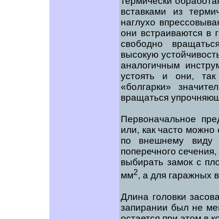
термически обработан
вставками из терми
наглухо впрессовыва
они встраиваются в г
свободно вращатьс
высокую устойчивост
аналогичным инструм
устоять и они, та
«болгарки» значите
вращаться упрочняющ
Первоначальное пре
или, как часто можно
по внешнему виду 
поперечного сечения,
выбирать замок с пл
2
мм
, а для гаражных 
Длина головки засов
запирании был не ме
остается при этом в к