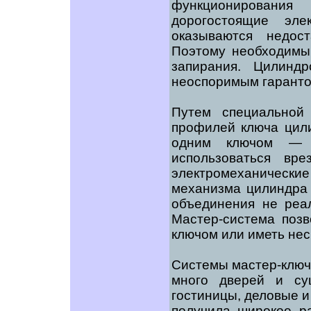
функционирован
дорогостоящие эл
оказываются недос
Поэтому необходимы
запирания. Цилинд
неоспоримым гаранто
Путем специальной
профилей ключа цил
одним ключом — м
использоваться вр
электромеханическ
механизма цилиндра 
объединения не реал
Мастер-система позв
ключом или иметь нес
Системы мастер-ключ 
много дверей и сущ
гостиницы, деловые и
получила широкое р