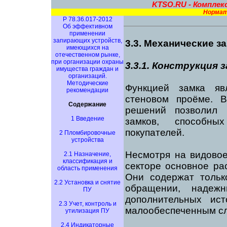
KTSO.RU - Комплек
Нормат
Р 78.36.017-201
2
Об эффективном
применении
запирающих устройств,
3.3. Механические з
имеющихся на
отечественном рынке,
при организации охраны
3.3.1. Конструкция 
имущества граждан и
организаций.
Методические
Функцией замка яв
рекомендации
стеновом проёме. 
Содержание
решений позволил 
1 Введение
замков, способны
покупателей.
2 Пломбировочные
устройства
Несмотря на видовое
2.1 Назначение,
классификация и
секторе основное ра
область применения
Они содержат тольк
2.2 Установка и снятие
обращении, надеж
ПУ
дополнительных ис
2.3 Учет, контроль и
малообеспеченным сл
утилизация ПУ
2.4 Индикаторные