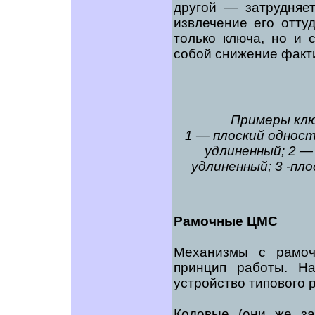
другой — затрудняе
извлечение его отту
только ключа, но и 
собой снижение факти
Примеры клю
1 — плоский однос
удлиненный; 2 —
удлиненный; 3 -пло
Рамочные ЦМС
Механизмы с рамоч
принцип работы. На
устройство типового
Кодовые (они же з