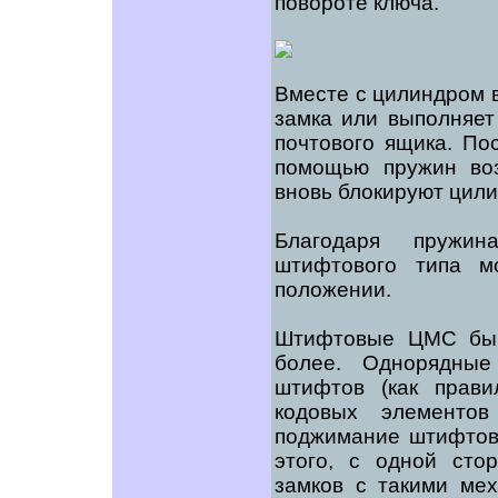
повороте ключа.
Вместе с цилиндром 
замка или выполняет
почтового ящика. По
помощью пружин во
вновь блокируют цили
Благодаря пружин
штифтового типа м
положении.
Штифтовые ЦМС быва
более. Однорядные
штифтов (как прав
кодовых элементо
поджимание штифтов 
этого, с одной сто
замков с такими ме