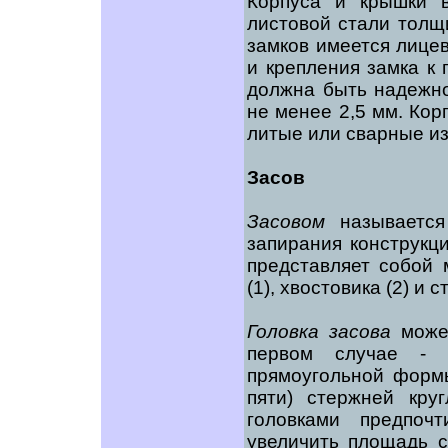
Корпуса и крышки в
листовой стали толщ
замков имеется лице
и крепления замка к 
должна быть надежно
не менее 2,5 мм. Кор
литые или сварные из
Засов
Засовом
называется
запирания конструкц
представляет собой 
(1), хвостовика (2) и с
Головка засова
может
первом случае - э
прямоугольной формы
пяти) стержней кру
головками предпочт
увеличить площадь с