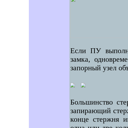
Если ПУ выполне
замка, одноврем
запорный узел об
Большинство сте
запирающий стерж
конце стержня и
одна или две кол