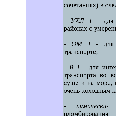
сочетаниях) в сл
-
УХЛ
1
- для 
районах с умерен
-
ОМ
1
- для 
транспорте;
-
В
1
- для инте
транспорта во в
суше и на море, 
очень холодным к
-
химически-
пломбирования