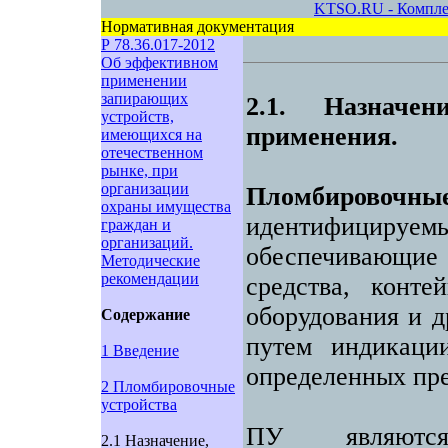
KTSO.RU - Комплек
Нормативная документация
Р 78.36.017-201
2
Об эффективном
применении
запирающих
2.1. Назначе
устройств,
применения.
имеющихся на
отечественном
рынке, при
организации
Пломбировочны
охраны имущества
идентифицируемые
граждан и
организаций.
обеспечивающие
Методические
рекомендации
средства, конте
оборудования и д
Содержание
путем индикаци
1 Введение
определенных пре
2 Пломбировочные
устройства
ПУ являются
2.1 Назначение,