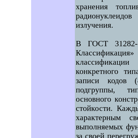
хранения топли
радионуклеидо
излучения.
В ГОСТ 31282-2
Классификация
классификации
конкретного тип
записи кодов (
подгруппы, тип
основного констр
стойкости. Кажд
характерным св
выполняемых фун
за своей перегру