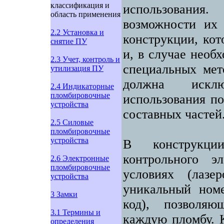
классификация и
использования
область применения
возможности их 
2.2 Установка и
конструкции, кот
снятие ПУ
и, в случае необ
2.3 Учет, контроль и
специальных мет
утилизация ПУ
должна исклю
2.4 Индикаторные
пломбировочные
использования по
устройства
составных частей
2.5 Силовые
пломбировочные
устройства
В конструкци
контрольного э
2.6 Электронные
пломбировочные
условиях (лазе
устройства
уникальный номе
3 Замки
код), позволяю
3.1 Термины и
каждую пломбу. 
определения