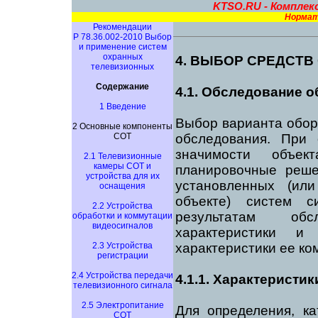
KTSO.RU - Комплек
Нормат
Рекомендации
Р 78.36.002-2010 Выбор
и применение систем
охранных
4. ВЫБОР СРЕДСТВ
телевизионных
Содержание
4.1. Обследование о
1 Введение
Выбор варианта обор
2 Основные компоненты
СОТ
обследования. При 
значимости объек
2.1 Телевизионные
камеры СОТ и
планировочные реше
устройства для их
установленных (ил
оснащения
объекте) систем с
2.2 Устройства
результатам обс
обработки и коммутации
видеосигналов
характеристики и
2.3 Устройства
характеристики ее ко
регистрации
2.4 Устройства передачи
4.1.1. Характеристи
телевизионного сигнала
2.5 Электропитание
Для определения, ка
СОТ