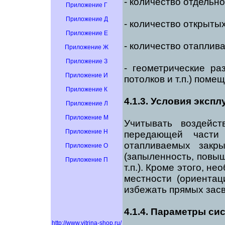
- количество отдельно
Приложение Г
Приложение Д
- количество открыты
Приложение Е
- количество отапли
Приложение Ж
Приложение З
- геометрические р
Приложение И
потолков и т.п.) пом
Приложение К
4.1.3. Условия эксп
Приложение Л
Приложение М
Учитывать воздейс
Приложение Н
передающей части
отапливаемых закр
Приложение О
(запыленность, повы
Приложение П
т.п.). Кроме этого, н
местности (ориентаци
избежать прямых засв
4.1.4. Параметры си
http://www.vitrina-shop.ru/