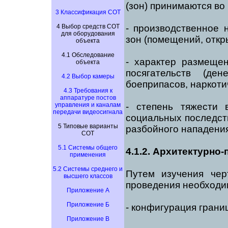
(зон) принимаются во
3 Классификация СОТ
4 Выбор средств СОТ
- производственное 
для оборудования
зон (помещений, откры
объекта
4.1 Обследование
- характер размеще
объекта
посягательств (д
4.2 Выбор камеры
боеприпасов, наркотич
4.3 Требования к
аппаратуре постов
управления и каналам
- степень тяжести 
передачи видеосигнала
социальных последст
5 Типовые варианты
разбойного нападения
СОТ
5.1 Системы общего
4.1.2. Архитектурн
применения
5.2 Системы среднего и
Путем изучения чер
высшего классов
проведения необходи
Приложение А
Приложение Б
- конфигурация границ
Приложение В